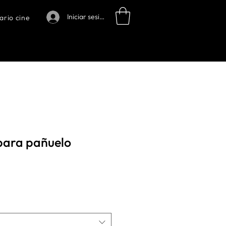
Iniciar sesión
ario cine
para pañuelo