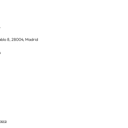
A
blo 8, 28004, Madrid
6
mpra