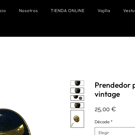
icio
Nosotros
TIENDA ONLINE
Vajilla
Vestu
Prendedor 
vintage
Precio
25,00 €
Década
*
Elegir