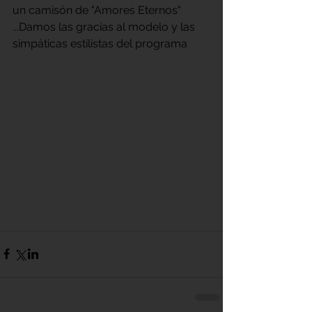
un camisón de "Amores Eternos" 
...Damos las gracias al modelo y las 
simpáticas estilistas del programa