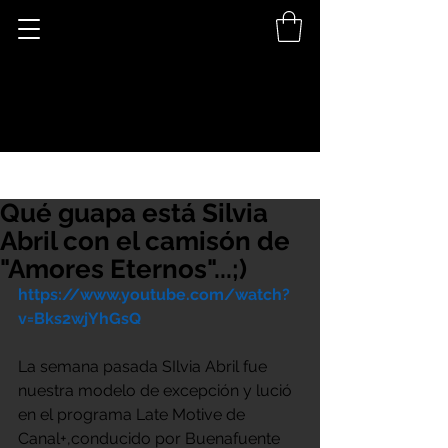
Qué guapa está Silvia
Abril con el camisón de
"Amores Eternos"...;)
https://www.youtube.com/watch?
v=Bks2wjYhGsQ
La semana pasada SIlvia Abril fue 
nuestra modelo de excepción y lució 
en el programa Late Motive de 
Canal+,conducido por Buenafuente 