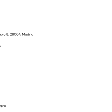
A
blo 8, 28004, Madrid
6
mpra