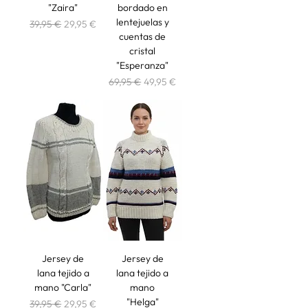
"Zaira"
bordado en
lentejuelas y
Precio
Precio de oferta
39,95 €
29,95 €
cuentas de
cristal
"Esperanza"
Precio
Precio de oferta
69,95 €
49,95 €
Jersey de
Jersey de
lana tejido a
lana tejido a
mano "Carla"
mano
"Helga"
Precio
Precio de oferta
39,95 €
29,95 €