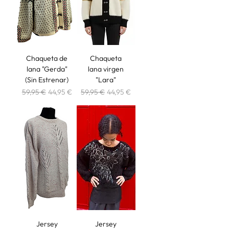
Chaqueta de
Chaqueta
lana "Gerda"
lana virgen
(Sin Estrenar)
"Lara"
Precio
Precio de oferta
Precio
Precio de oferta
59,95 €
44,95 €
59,95 €
44,95 €
Jersey
Jersey