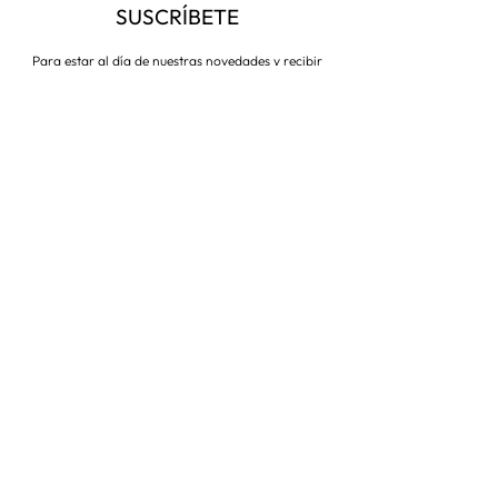
SUSCRÍBETE
Para estar al día de nuestras novedades y recibir
descuentos todo el año
Suscríbete ahora
VISITA NUESTRA TIENDA
Corredera Baja de San Pablo 8,
28004, Madrid
Metro: Callao
91 546 15 99
/
699 032 906