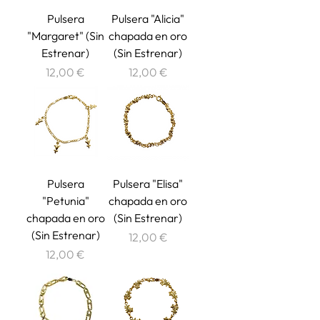
Pulsera
Pulsera "Alicia"
"Margaret" (Sin
chapada en oro
Estrenar)
(Sin Estrenar)
Precio
Precio
12,00 €
12,00 €
Pulsera
Pulsera "Elisa"
"Petunia"
chapada en oro
chapada en oro
(Sin Estrenar)
(Sin Estrenar)
Precio
12,00 €
Precio
12,00 €