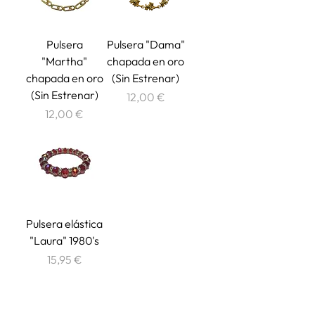
Pulsera
Pulsera "Dama"
"Martha"
chapada en oro
chapada en oro
(Sin Estrenar)
(Sin Estrenar)
Precio
12,00 €
Precio
12,00 €
Pulsera elástica
"Laura" 1980's
Precio
15,95 €