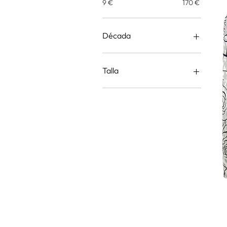
9 €
170 €
Década
1960's
1970's
Talla
1980's
L
L/XL
M
M/L
S/M
XL
XL/XXL
XS/S