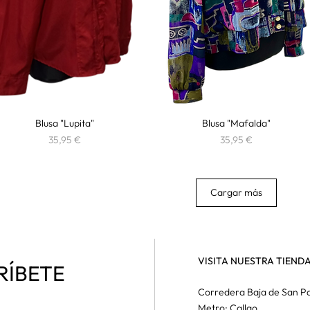
Blusa "Lupita"
Vista rápida
Blusa "Mafalda"
Vista rápida
Precio
Precio
35,95 €
35,95 €
Cargar más
VISITA NUESTRA TIEND
RÍBETE
Corredera Baja de San Pa
Metro: Callao