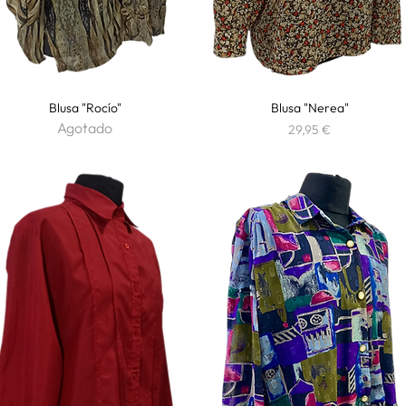
Blusa "Rocío"
Vista rápida
Blusa "Nerea"
Vista rápida
Agotado
Precio
29,95 €