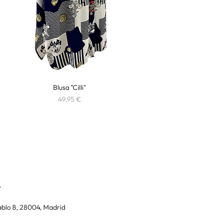
Vista rápida
Blusa "Cilli"
Precio
49,95 €
A
blo 8, 28004, Madrid