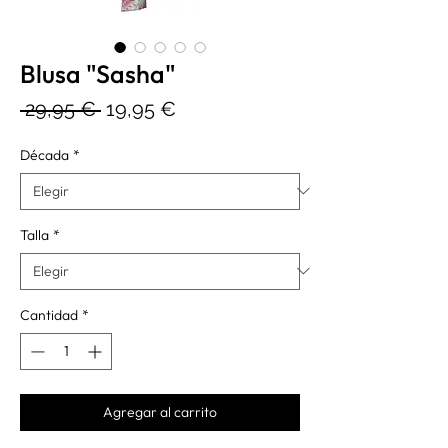
Blusa "Sasha"
Precio
Precio
 29,95 € 
19,95 €
de
Década
*
oferta
Talla
*
Cantidad
*
Agregar al carrito