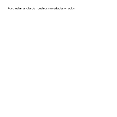
Para estar al día de nuestras novedades y recibir
descuentos todo el año
Suscríbete ahora
VISITA NUESTRA TIENDA
Corredera Baja de San Pablo 8,
28004, Madrid
Metro: Callao
91 546 15 99
/
699 032 906