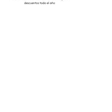
descuentos todo el año
Suscríbete ahora
VISITA NUESTRA TIENDA
Corredera Baja de San Pablo 8,
28004, Madrid
Metro: Callao
91 546 15 99
/
699 032 906