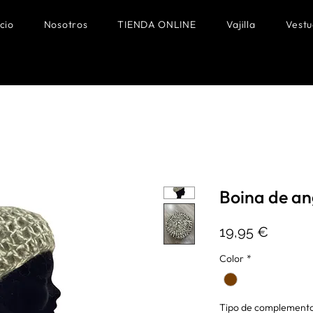
icio
Nosotros
TIENDA ONLINE
Vajilla
Vestu
Boina de an
Precio
19,95 €
Color
*
Tipo de complement