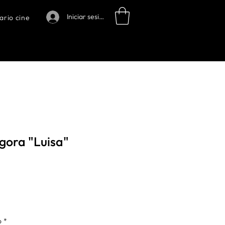
Iniciar sesión
ario cine
gora "Luisa"
o
*