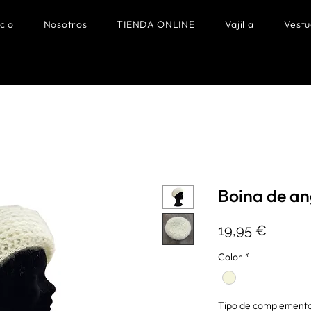
icio
Nosotros
TIENDA ONLINE
Vajilla
Vestu
Boina de an
Precio
19,95 €
Color
*
Tipo de complement