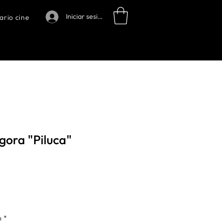
Iniciar sesión
ario cine
gora "Piluca"
o
*