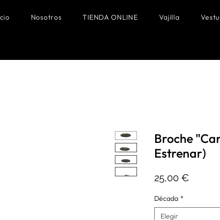
icio
Nosotros
TIENDA ONLINE
Vajilla
Vestu
Broche "Caro
Estrenar)
Precio
25,00 €
Década
*
Elegir