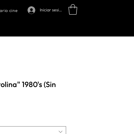
Iniciar sesión
ario cine
lina" 1980's (Sin