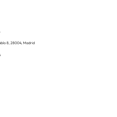
A
blo 8, 28004, Madrid
6