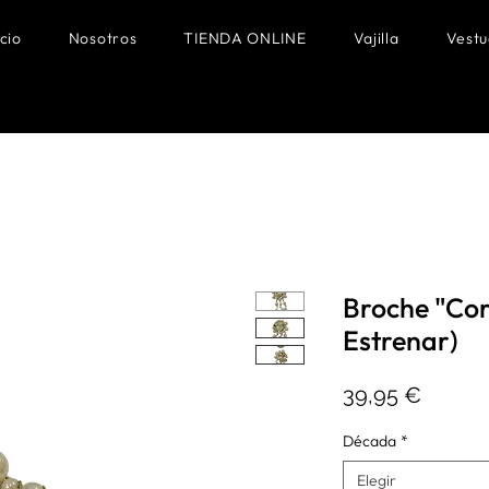
icio
Nosotros
TIENDA ONLINE
Vajilla
Vestu
Broche "Cor
Estrenar)
Precio
39,95 €
Década
*
Elegir