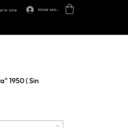
Iniciar sesión
ario cine
a" 1950 ( Sin