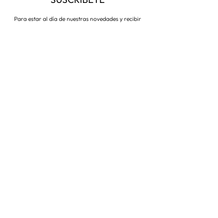
Para estar al día de nuestras novedades y recibir
descuentos todo el año
Suscríbete ahora
VISITA NUESTRA TIENDA
Corredera Baja de San Pablo 8,
28004, Madrid
Metro: Callao
91 546 15 99
/
699 032 906