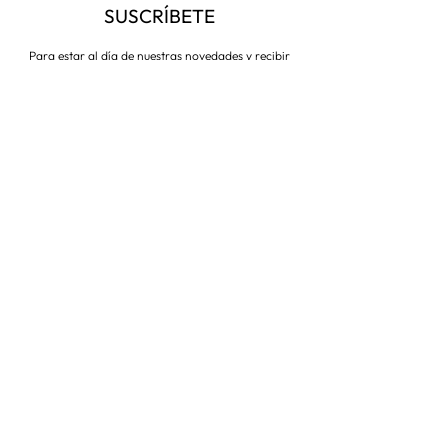
SUSCRÍBETE
Para estar al día de nuestras novedades y recibir
descuentos todo el año
Suscríbete ahora
VISITA NUESTRA TIENDA
Corredera Baja de San Pablo 8,
28004, Madrid
Metro: Callao
91 546 15 99
/
699 032 906