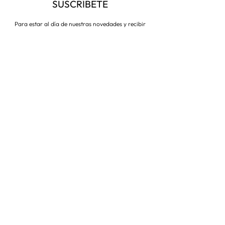
SUSCRÍBETE
Para estar al día de nuestras novedades y recibir
descuentos todo el año
Suscríbete ahora
VISITA NUESTRA TIENDA
Corredera Baja de San Pablo 8,
28004, Madrid
Metro: Callao
91 546 15 99
/
699 032 906