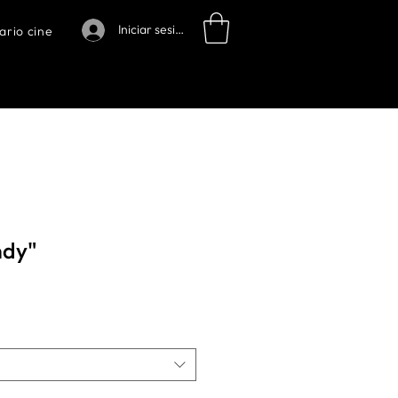
Iniciar sesión
ario cine
ndy"