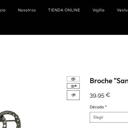
icio
Nosotros
TIENDA ONLINE
Vajilla
Vestu
Broche "Sa
Precio
39,95 €
Década
*
Elegir