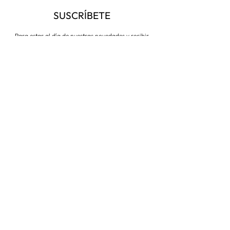
SUSCRÍBETE
Para estar al día de nuestras novedades y recibir
descuentos todo el año
Suscríbete ahora
VISITA NUESTRA TIENDA
Corredera Baja de San Pablo 8,
28004, Madrid
Metro: Callao
91 546 15 99
/
699 032 906