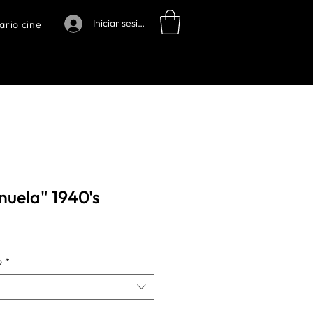
Iniciar sesión
ario cine
uela" 1940's
o
*