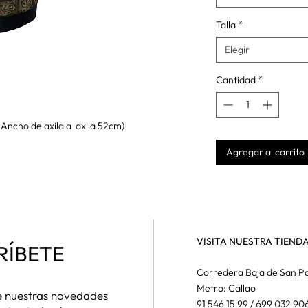
Talla
*
Elegir
l
Cantidad
*
Ancho de axila a axila 52cm)
Agregar al carrito
VISITA NUESTRA TIEND
RÍBETE
Corredera Baja de San Pa
Metro: Callao
de nuestras novedades
91 546 15 99 / 699 032 90