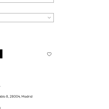
A
blo 8, 28004, Madrid
6