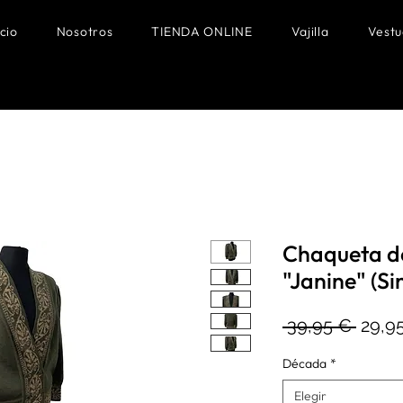
icio
Nosotros
TIENDA ONLINE
Vajilla
Vestu
Chaqueta de
"Janine" (Si
Preci
 39,95 € 
29,9
Década
*
Elegir