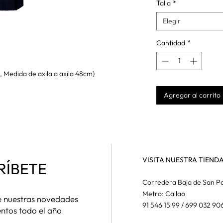
Talla
*
Elegir
Cantidad
*
 Medida de axila a axila 48cm)
Agregar al carrito
VISITA NUESTRA TIEND
RÍBETE
Corredera Baja de San Pa
Metro: Callao
de nuestras novedades
91 546 15 99 / 699 032 90
entos todo el año