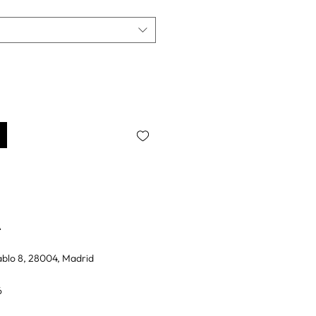
A
blo 8, 28004, Madrid
6