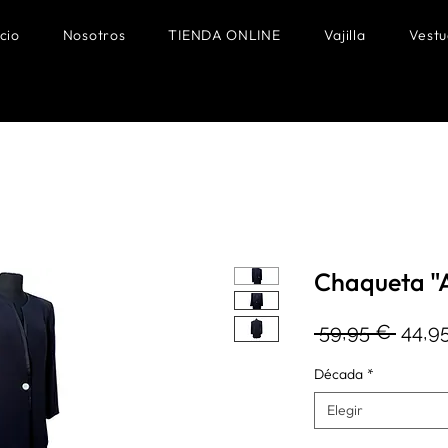
icio
Nosotros
TIENDA ONLINE
Vajilla
Vestu
Chaqueta "A
Preci
 59,95 € 
44,9
Década
*
Elegir