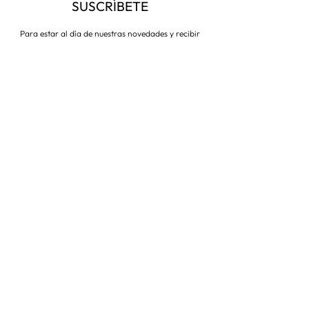
SUSCRÍBETE
Para estar al día de nuestras novedades y recibir
descuentos todo el año
Suscríbete ahora
VISITA NUESTRA TIENDA
Corredera Baja de San Pablo 8,
28004, Madrid
Metro: Callao
91 546 15 99
/
699 032 906