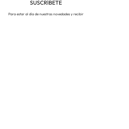
SUSCRÍBETE
Para estar al día de nuestras novedades y recibir
descuentos todo el año
Suscríbete ahora
VISITA NUESTRA TIENDA
Corredera Baja de San Pablo 8,
28004, Madrid
Metro: Callao
91 546 15 99
/
699 032 906