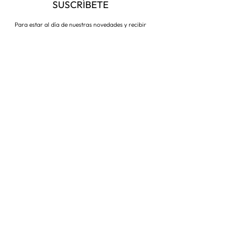
SUSCRÍBETE
Para estar al día de nuestras novedades y recibir
descuentos todo el año
Suscríbete ahora
VISITA NUESTRA TIENDA
Corredera Baja de San Pablo 8,
28004, Madrid
Metro: Callao
91 546 15 99
/
699 032 906