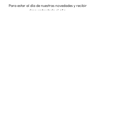
Para estar al día de nuestras novedades y recibir
descuentos todo el año
Suscríbete ahora
VISITA NUESTRA TIENDA
Corredera Baja de San Pablo 8,
28004, Madrid
Metro: Callao
91 546 15 99
/
699 032 906