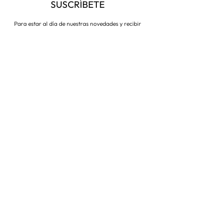
SUSCRÍBETE
Para estar al día de nuestras novedades y recibir
descuentos todo el año
Suscríbete ahora
VISITA NUESTRA TIENDA
Corredera Baja de San Pablo 8,
28004, Madrid
Metro: Callao
91 546 15 99
/
699 032 906