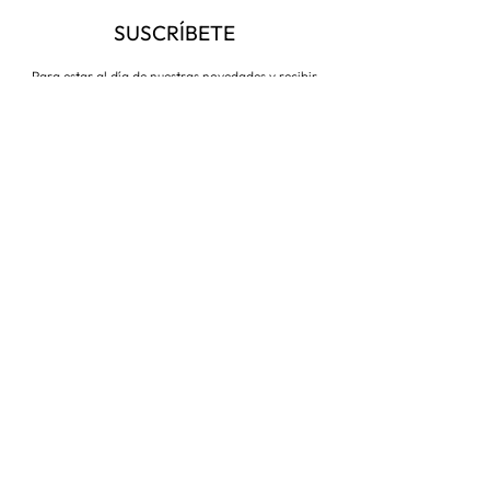
SUSCRÍBETE
Para estar al día de nuestras novedades y recibir
descuentos todo el año
Suscríbete ahora
VISITA NUESTRA TIENDA
Corredera Baja de San Pablo 8,
28004, Madrid
Metro: Callao
91 546 15 99
/
699 032 906