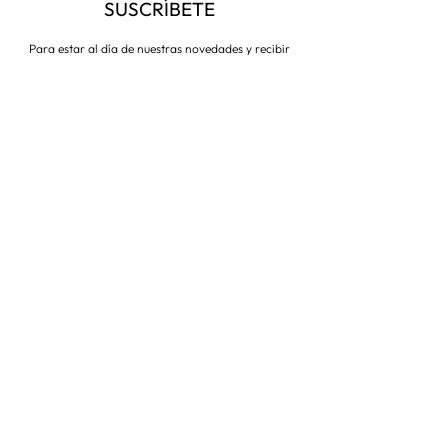
SUSCRÍBETE
Para estar al día de nuestras novedades y recibir
descuentos todo el año
Suscríbete ahora
VISITA NUESTRA TIENDA
Corredera Baja de San Pablo 8,
28004, Madrid
Metro: Callao
91 546 15 99
/
699 032 906