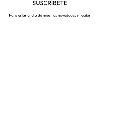
SUSCRÍBETE
Para estar al día de nuestras novedades y recibir
descuentos todo el año
Suscríbete ahora
VISITA NUESTRA TIENDA
Corredera Baja de San Pablo 8,
28004, Madrid
Metro: Callao
91 546 15 99
/
699 032 906