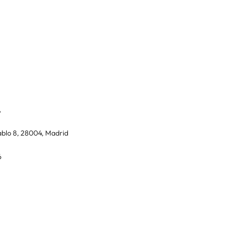
A
blo 8, 28004, Madrid
6