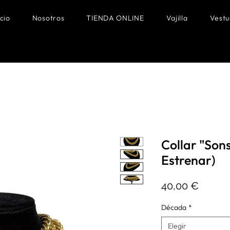
icio
Nosotros
TIENDA ONLINE
Vajilla
Vestu
Collar "Sons
Estrenar)
Precio
40,00 €
Década
*
Elegir