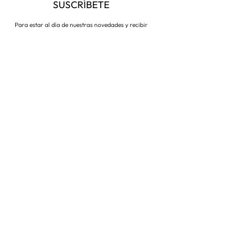
SUSCRÍBETE
Para estar al día de nuestras novedades y recibir
descuentos todo el año
Suscríbete ahora
VISITA NUESTRA TIENDA
Corredera Baja de San Pablo 8,
28004, Madrid
Metro: Callao
91 546 15 99
/
699 032 906