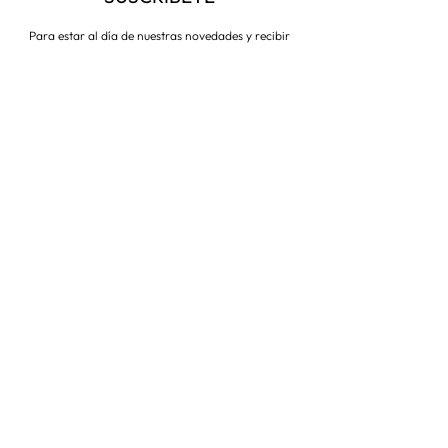
Para estar al día de nuestras novedades y recibir
descuentos todo el año
Suscríbete ahora
VISITA NUESTRA TIENDA
Corredera Baja de San Pablo 8,
28004, Madrid
Metro: Callao
91 546 15 99
/
699 032 906