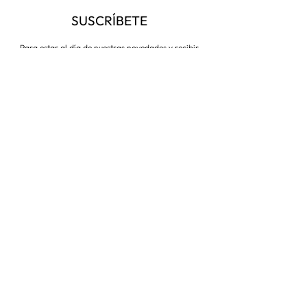
SUSCRÍBETE
Para estar al día de nuestras novedades y recibir
descuentos todo el año
Suscríbete ahora
VISITA NUESTRA TIENDA
Corredera Baja de San Pablo 8,
28004, Madrid
Metro: Callao
91 546 15 99
/
699 032 906