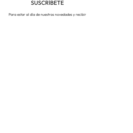
SUSCRÍBETE
Para estar al día de nuestras novedades y recibir
descuentos todo el año
Suscríbete ahora
VISITA NUESTRA TIENDA
Corredera Baja de San Pablo 8,
28004, Madrid
Metro: Callao
91 546 15 99
/
699 032 906