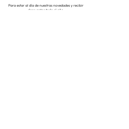
Para estar al día de nuestras novedades y recibir
descuentos todo el año
Suscríbete ahora
VISITA NUESTRA TIENDA
Corredera Baja de San Pablo 8,
28004, Madrid
Metro: Callao
91 546 15 99
/
699 032 906