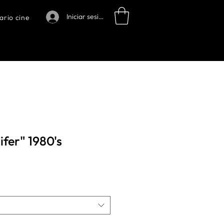
Iniciar sesión
ario cine
ifer" 1980's