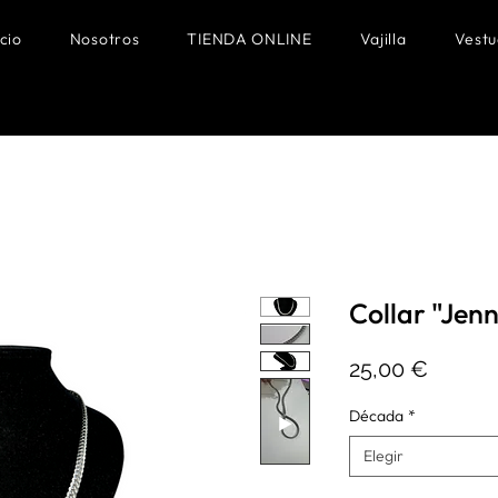
icio
Nosotros
TIENDA ONLINE
Vajilla
Vestu
Collar "Jenn
Precio
25,00 €
Década
*
Elegir