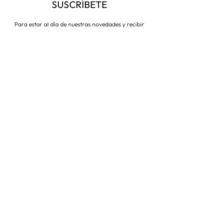
SUSCRÍBETE
Para estar al día de nuestras novedades y recibir
descuentos todo el año
Suscríbete ahora
VISITA NUESTRA TIENDA
Corredera Baja de San Pablo 8,
28004, Madrid
Metro: Callao
91 546 15 99
/
699 032 906