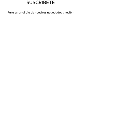
SUSCRÍBETE
Para estar al día de nuestras novedades y recibir
descuentos todo el año
Suscríbete ahora
VISITA NUESTRA TIENDA
Corredera Baja de San Pablo 8,
28004, Madrid
Metro: Callao
91 546 15 99
/
699 032 906