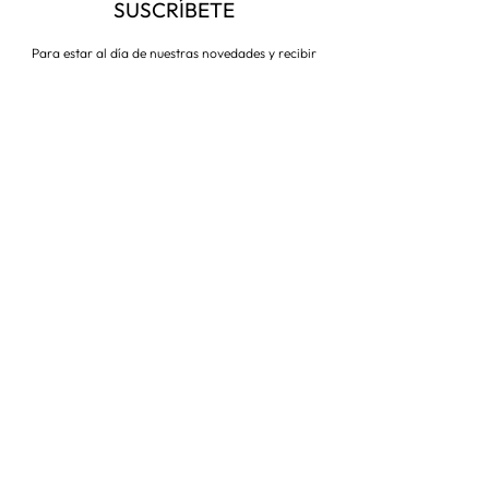
SUSCRÍBETE
Para estar al día de nuestras novedades y recibir
descuentos todo el año
Suscríbete ahora
VISITA NUESTRA TIENDA
Corredera Baja de San Pablo 8,
28004, Madrid
Metro: Callao
91 546 15 99
/
699 032 906