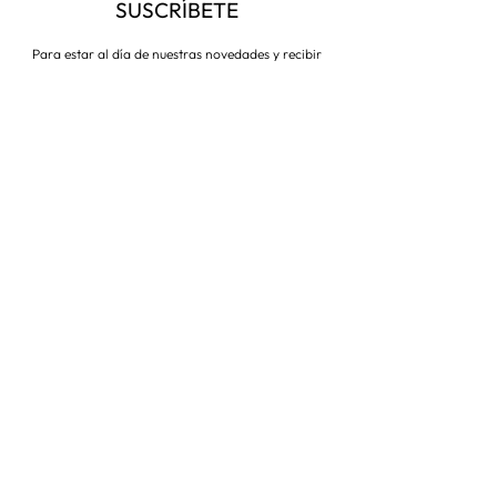
SUSCRÍBETE
Para estar al día de nuestras novedades y recibir
descuentos todo el año
Suscríbete ahora
VISITA NUESTRA TIENDA
Corredera Baja de San Pablo 8,
28004, Madrid
Metro: Callao
91 546 15 99
/
699 032 906