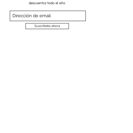
descuentos todo el año
Suscríbete ahora
VISITA NUESTRA TIENDA
Corredera Baja de San Pablo 8,
28004, Madrid
Metro: Callao
91 546 15 99
/
699 032 906