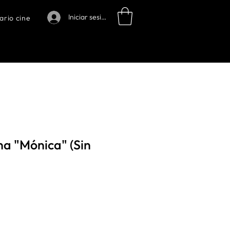
Iniciar sesión
ario cine
na "Mónica" (Sin