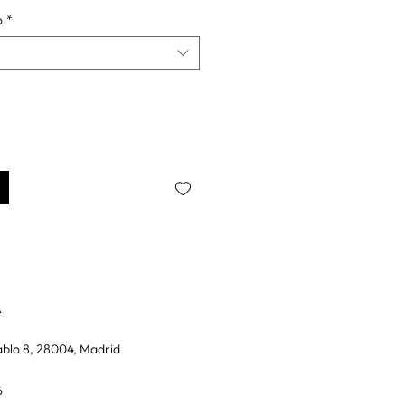
o
*
A
blo 8, 28004, Madrid
6