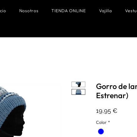
icio
Nosotros
TIENDA ONLINE
Vajilla
Vestu
Gorro de la
Estrenar)
Precio
19,95 €
Color
*