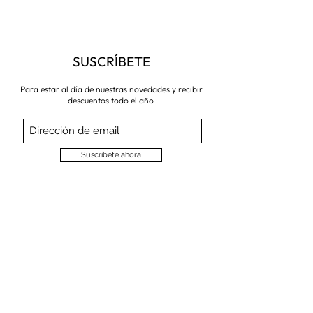
SUSCRÍBETE
Para estar al día de nuestras novedades y recibir
descuentos todo el año
Suscríbete ahora
VISITA NUESTRA TIENDA
Corredera Baja de San Pablo 8,
28004, Madrid
Metro: Callao
91 546 15 99
/
699 032 906