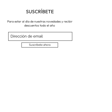
SUSCRÍBETE
Para estar al día de nuestras novedades y recibir
descuentos todo el año
Suscríbete ahora
VISITA NUESTRA TIENDA
Corredera Baja de San Pablo 8,
28004, Madrid
Metro: Callao
91 546 15 99
/
699 032 906