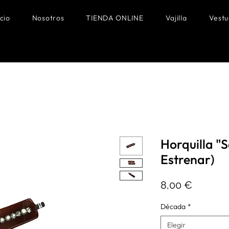
icio
Nosotros
TIENDA ONLINE
Vajilla
Vestu
Horquilla "S
Estrenar)
Precio
8,00 €
Década
*
Elegir