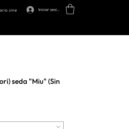
Iniciar sesión
ario cine
ri) seda "Miu" (Sin
o