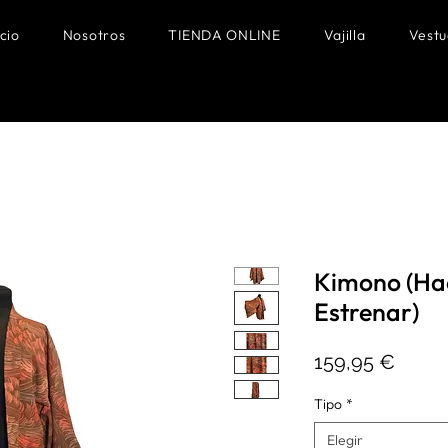
icio
Nosotros
TIENDA ONLINE
Vajilla
Vestu
Kimono (Hao
Estrenar)
Preci
159,95 €
Tipo
*
Elegir