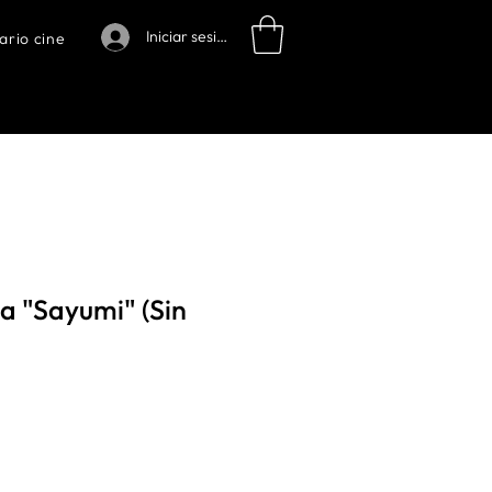
Iniciar sesión
ario cine
 "Sayumi" (Sin
o