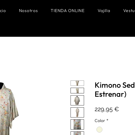
icio
Nosotros
TIENDA ONLINE
Vajilla
Vestu
Kimono Seda
Estrenar)
Preci
229,95 €
Color
*