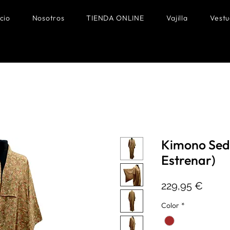
icio
Nosotros
TIENDA ONLINE
Vajilla
Vestu
Kimono Seda
Estrenar)
Preci
229,95 €
Color
*