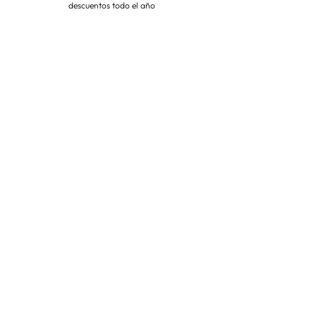
descuentos todo el año
Suscríbete ahora
VISITA NUESTRA TIENDA
Corredera Baja de San Pablo 8,
28004, Madrid
Metro: Callao
91 546 15 99
/
699 032 906