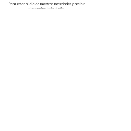
Para estar al día de nuestras novedades y recibir
descuentos todo el año
Suscríbete ahora
VISITA NUESTRA TIENDA
Corredera Baja de San Pablo 8,
28004, Madrid
Metro: Callao
91 546 15 99
/
699 032 906